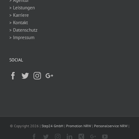
> Agentur
> Leistungen
> Karriere
> Kontakt
> Datenschutz
> Impressum
SOCIAL
© Copyright
2026 |
Step24 GmbH
|
Promotion NRW
|
Personalservice NRW
|
Facebook
Twitter
Instagram
Linkedin
Xing
Google+
YouTube