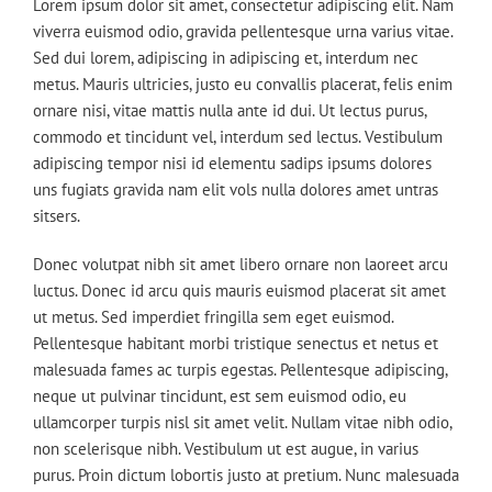
Lorem ipsum dolor sit amet, consectetur adipiscing elit. Nam
viverra euismod odio, gravida pellentesque urna varius vitae.
Sed dui lorem, adipiscing in adipiscing et, interdum nec
metus. Mauris ultricies, justo eu convallis placerat, felis enim
ornare nisi, vitae mattis nulla ante id dui. Ut lectus purus,
commodo et tincidunt vel, interdum sed lectus. Vestibulum
adipiscing tempor nisi id elementu sadips ipsums dolores
uns fugiats gravida nam elit vols nulla dolores amet untras
sitsers.
Donec volutpat nibh sit amet libero ornare non laoreet arcu
luctus. Donec id arcu quis mauris euismod placerat sit amet
ut metus. Sed imperdiet fringilla sem eget euismod.
Pellentesque habitant morbi tristique senectus et netus et
malesuada fames ac turpis egestas. Pellentesque adipiscing,
neque ut pulvinar tincidunt, est sem euismod odio, eu
ullamcorper turpis nisl sit amet velit. Nullam vitae nibh odio,
non scelerisque nibh. Vestibulum ut est augue, in varius
purus. Proin dictum lobortis justo at pretium. Nunc malesuada