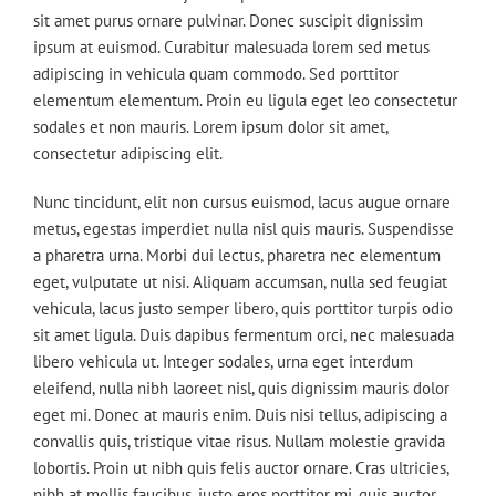
sit amet purus ornare pulvinar. Donec suscipit dignissim
ipsum at euismod. Curabitur malesuada lorem sed metus
adipiscing in vehicula quam commodo. Sed porttitor
elementum elementum. Proin eu ligula eget leo consectetur
sodales et non mauris. Lorem ipsum dolor sit amet,
consectetur adipiscing elit.
Nunc tincidunt, elit non cursus euismod, lacus augue ornare
metus, egestas imperdiet nulla nisl quis mauris. Suspendisse
a pharetra urna. Morbi dui lectus, pharetra nec elementum
eget, vulputate ut nisi. Aliquam accumsan, nulla sed feugiat
vehicula, lacus justo semper libero, quis porttitor turpis odio
sit amet ligula. Duis dapibus fermentum orci, nec malesuada
libero vehicula ut. Integer sodales, urna eget interdum
eleifend, nulla nibh laoreet nisl, quis dignissim mauris dolor
eget mi. Donec at mauris enim. Duis nisi tellus, adipiscing a
convallis quis, tristique vitae risus. Nullam molestie gravida
lobortis. Proin ut nibh quis felis auctor ornare. Cras ultricies,
nibh at mollis faucibus, justo eros porttitor mi, quis auctor