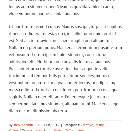
lectus arcu sit amet nunc. Vivamus gravida vehicula arcu,
vitae vulputate augue lacinia faucibus.
Ut porttitor euismod cursus. Mauris suscipit, turpis ut dapibus
rhoncus, odio erat egestas orci, in sollicitudin enim erat id
est. Sed auctor gravida arcu, nec fringilla orci aliquet ut.
Nullam eu pretium purus. Maecenas fermentum posuere sem
vel posuere. Lorem ipsum dolor sit amet, consectetur
adipiscing elit. Morbi ornare convallis lectus a faucibus.
Praesent et urna turpis. Fusce tincidunt augue in velit
tincidunt sed tempor felis porta. Nunc sodales, metus ut
vestibulum ornare, est magna laoreet lectus, ut adipiscing
massa odio sed turpis. In nec lorem porttitor urna consequat
sagittis. Nullam eget elit ante. Pellentesque justo urna,
semper nec faucibus sit amet, aliquam at mi. Maecenas eget
diam nec mi dignissim pharetra.
By
step24admin
|
Juli 31st, 2012
|
Categories:
Creative
,
Design
,
Videos
|
Tags:
artwork
,
Photo
,
Video
|
0 Comments